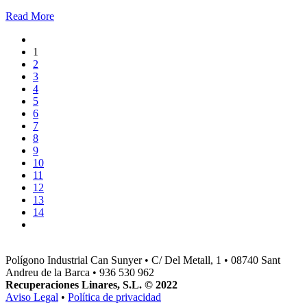
Read More
1
2
3
4
5
6
7
8
9
10
11
12
13
14
Polígono Industrial Can Sunyer • C/ Del Metall, 1 • 08740 Sant
Andreu de la Barca • 936 530 962
Recuperaciones Linares, S.L. © 2022
Aviso Legal
•
Política de privacidad